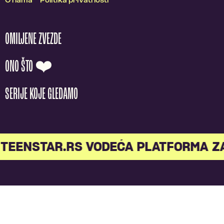
O nama
Politika privatnosti
OMILJENE ZVEZDE
ONO ŠTO ❤️
SERIJE KOJE GLEDAMO
TEENSTAR.RS VODEĆA PLATFORMA Z