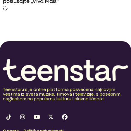
poslušajte „Viva Mais“
Teenstar.rs je online platforma posvećena najnovijim
vestima iz sveta muzike, filmova i televizije, s posebnim
naglaskom na popularnu kulturu i slavne ličnost