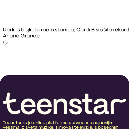
Uprkos bojkotu radio stanica, Cardi B srušila rekord
Ariane Grande
Teenstar.rs je online platforma posvećena najnovijim
vestima iz sveta muzike, filmova i televizije, s posebnim