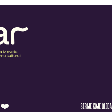
a iz sveta
nu kulturu i
O ❤️
SERIJE KOJE GLED