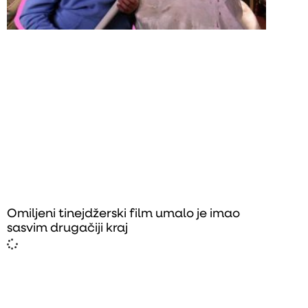
Omiljeni tinejdžerski film umalo je imao
sasvim drugačiji kraj