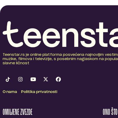
Teenstar.rs je online platforma posvećena najnovijim vestim
muzike, filmova i televizije, s posebnim naglaskom na popular
slavne ličnost
O nama
Politika privatnosti
OMILJENE ZVEZDE
ONO ŠT