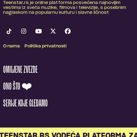
Teenstar.rs je online platforma posvećena najnovijim
vestima iz sveta muzike, filmova i televizije, s posebnim
naglaskom na popularnu kulturu i slavne ličnost
O nama
Politika privatnosti
OMILJENE ZVEZDE
ONO ŠTO ❤️
SERIJE KOJE GLEDAMO
TEENSTAR.RS VODEĆA PLATFORMA ZA