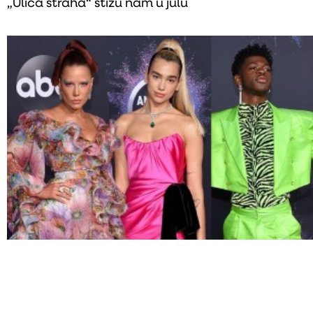
„Ulica straha“ stižu nam u julu