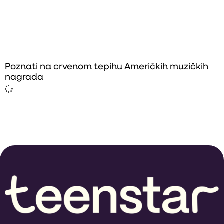
Poznati na crvenom tepihu Američkih muzičkih
nagrada