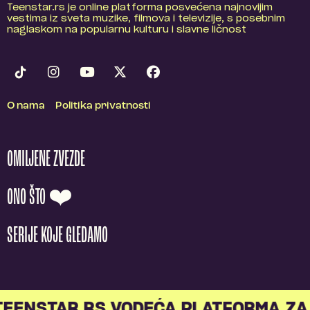
Teenstar.rs je online platforma posvećena najnovijim
vestima iz sveta muzike, filmova i televizije, s posebnim
naglaskom na popularnu kulturu i slavne ličnost
O nama
Politika privatnosti
OMILJENE ZVEZDE
ONO ŠTO ❤️
SERIJE KOJE GLEDAMO
ENSTAR.RS VODEĆA PLATFORMA ZA 