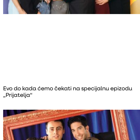
Evo do kada ćemo čekati na specijalnu epizodu
„Prijatelja“