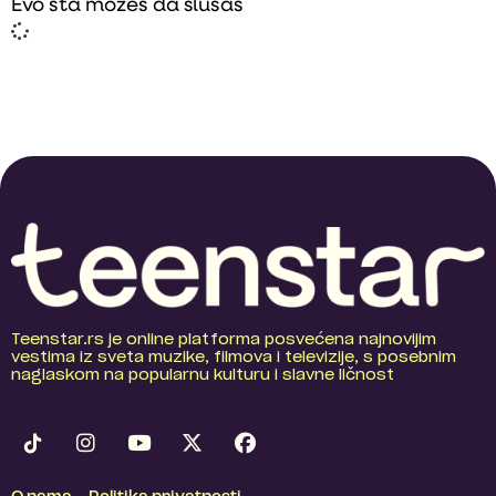
Evo šta možeš da slušaš
Teenstar.rs je online platforma posvećena najnovijim
vestima iz sveta muzike, filmova i televizije, s posebnim
naglaskom na popularnu kulturu i slavne ličnost