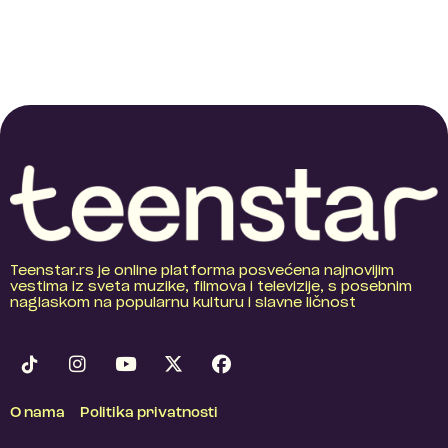
Teenstar.rs je online platforma posvećena najnovijim
vestima iz sveta muzike, filmova i televizije, s posebnim
naglaskom na popularnu kulturu i slavne ličnost
O nama
Politika privatnosti