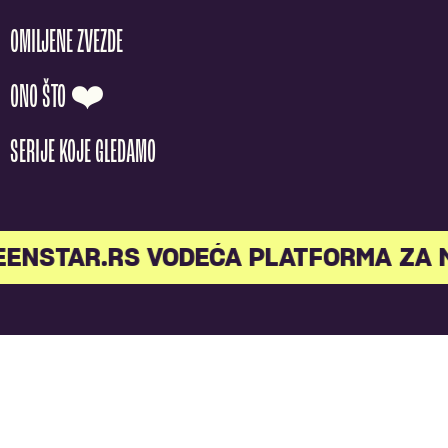
OMILJENE ZVEZDE
ONO ŠTO ❤️
SERIJE KOJE GLEDAMO
NSTAR.RS VODEĆA PLATFORMA ZA ML