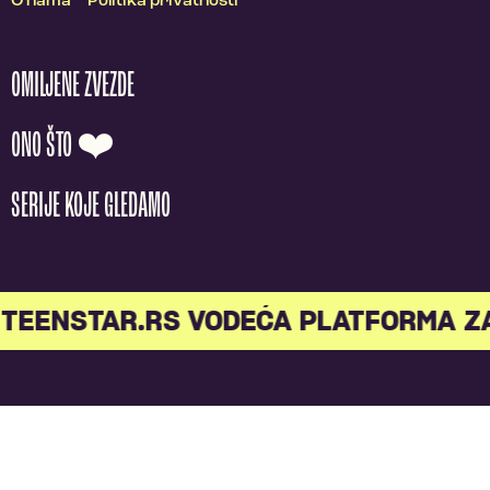
O nama
Politika privatnosti
OMILJENE ZVEZDE
ONO ŠTO ❤️
SERIJE KOJE GLEDAMO
TEENSTAR.RS VODEĆA PLATFORMA Z