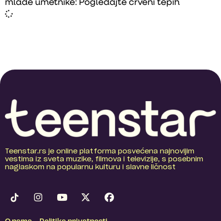
mlade umetnike: Pogledajte crveni tepih
Teenstar.rs je online platforma posvećena najnovijim
vestima iz sveta muzike, filmova i televizije, s posebnim
naglaskom na popularnu kulturu i slavne ličnost