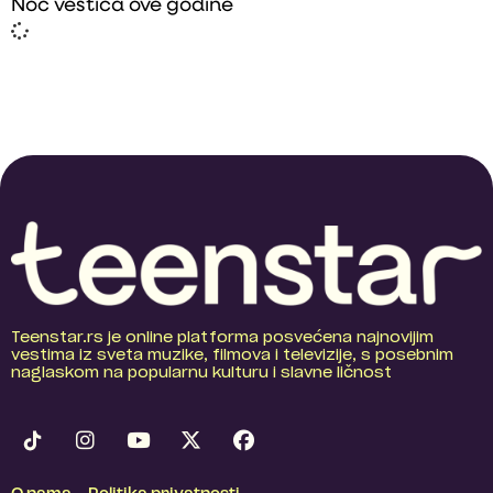
Noć veštica ove godine
Teenstar.rs je online platforma posvećena najnovijim
vestima iz sveta muzike, filmova i televizije, s posebnim
naglaskom na popularnu kulturu i slavne ličnost