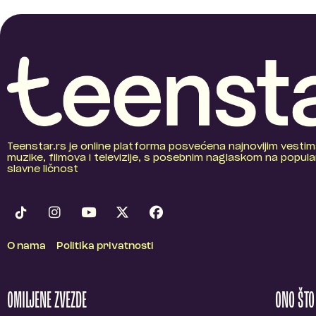
Teenstar.rs je online platforma posvećena najnovijim vestim
muzike, filmova i televizije, s posebnim naglaskom na popular
slavne ličnost
O nama
Politika privatnosti
OMILJENE ZVEZDE
ONO ŠT