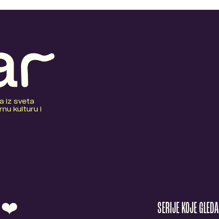
a iz sveta
nu kulturu i
O ❤️
SERIJE KOJE GLED