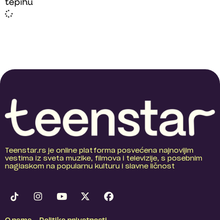
tepihu
Teenstar.rs je online platforma posvećena najnovijim
vestima iz sveta muzike, filmova i televizije, s posebnim
naglaskom na popularnu kulturu i slavne ličnost