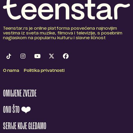
Teenstar.rs je online platforma posvećena najnovijim
vestima iz sveta muzike, filmova i televizije, s posebnim
naglaskom na popularnu kulturu i slavne ličnost
O nama
Politika privatnosti
OMILJENE ZVEZDE
ONO ŠTO ❤️
SERIJE KOJE GLEDAMO