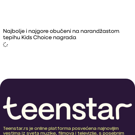
Najbolje i najgore obučeni na narandžastom
tepihu Kids Choice nagrada
Teenstar.rs je online platforma posvećena najnovijim
vestima iz sveta muzike, filmova i televizije, s posebnim