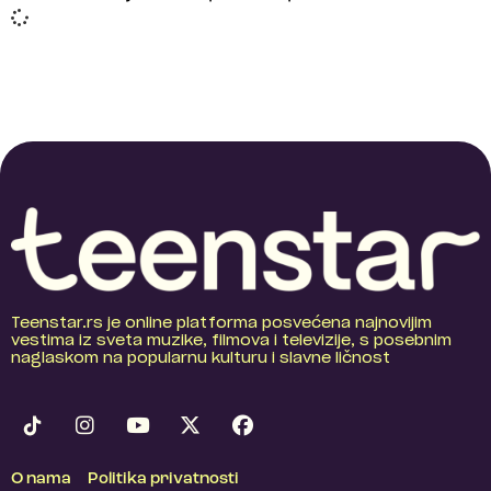
Teenstar.rs je online platforma posvećena najnovijim
vestima iz sveta muzike, filmova i televizije, s posebnim
naglaskom na popularnu kulturu i slavne ličnost
O nama
Politika privatnosti