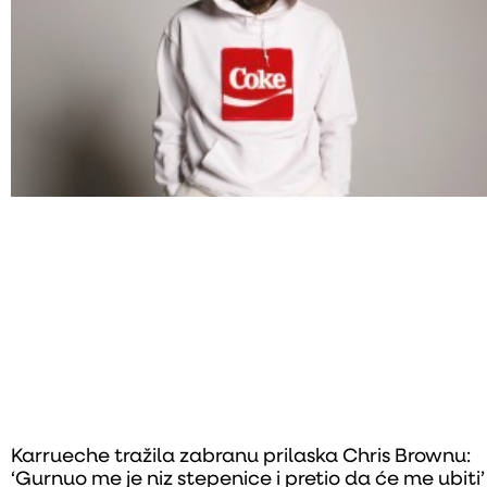
Karrueche tražila zabranu prilaska Chris Brownu:
‘Gurnuo me je niz stepenice i pretio da će me ubiti’