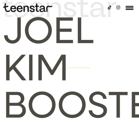
JOEL
KIM
BOOST