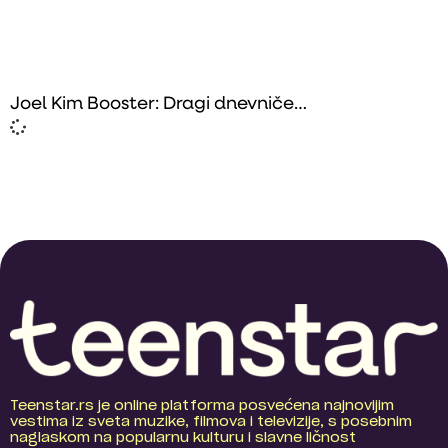
Joel Kim Booster: Dragi dnevniče…
Teenstar.rs je online platforma posvećena najnovijim
vestima iz sveta muzike, filmova i televizije, s posebnim
naglaskom na popularnu kulturu i slavne ličnost