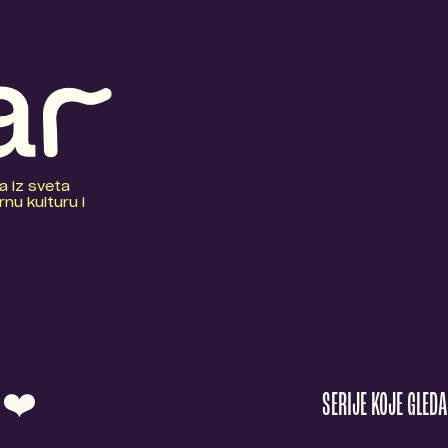
a iz sveta
nu kulturu i
O ❤️
SERIJE KOJE GLED