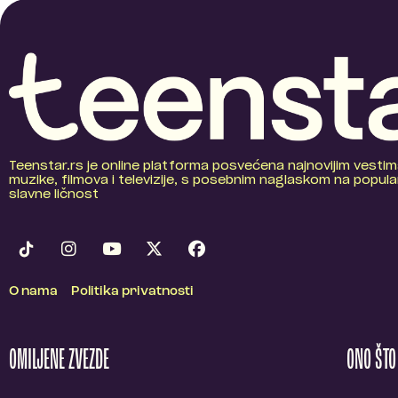
Teenstar.rs je online platforma posvećena najnovijim vestim
muzike, filmova i televizije, s posebnim naglaskom na popular
slavne ličnost
O nama
Politika privatnosti
OMILJENE ZVEZDE
ONO ŠT