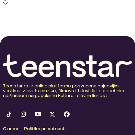
Teenstar.rs je online platforma posvećena najnovijim
vestima iz sveta muzike, filmova i televizije, s posebnim
naglaskom na popularnu kulturu i slavne ličnost
O nama
Politika privatnosti