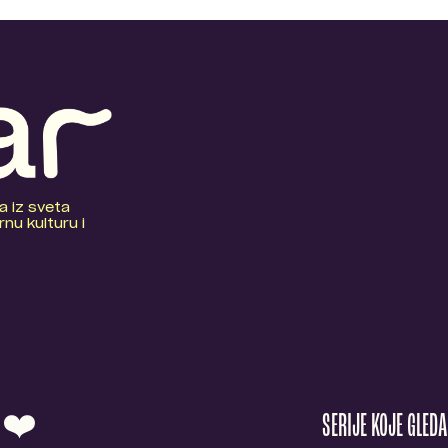
a iz sveta
nu kulturu i
O ❤️
SERIJE KOJE GLED