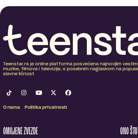
Teenstar.rs je online platforma posvećena najnovijim vestim
muzike, filmova i televizije, s posebnim naglaskom na popular
slavne ličnost
O nama
Politika privatnosti
OMILJENE ZVEZDE
ONO ŠT