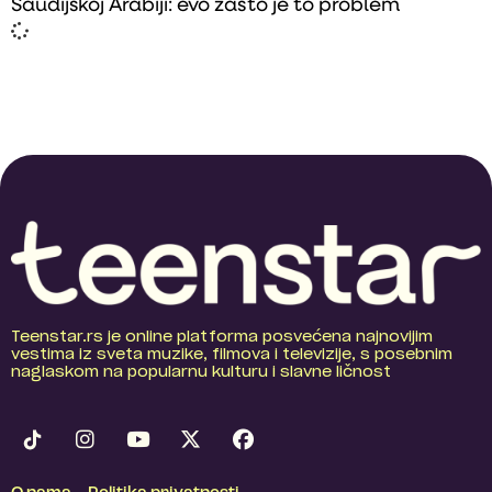
Saudijskoj Arabiji: evo zašto je to problem
Teenstar.rs je online platforma posvećena najnovijim
vestima iz sveta muzike, filmova i televizije, s posebnim
naglaskom na popularnu kulturu i slavne ličnost