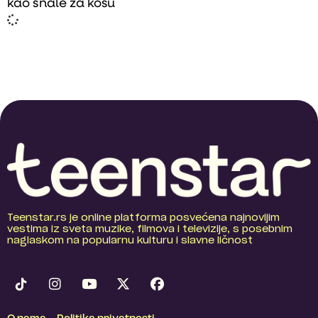
kao šnale za kosu
Teenstar.rs je online platforma posvećena najnovijim
vestima iz sveta muzike, filmova i televizije, s posebnim
naglaskom na popularnu kulturu i slavne ličnost