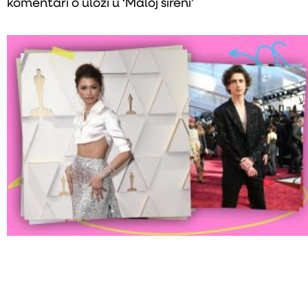
komentari o ulozi u ‘Maloj sireni’