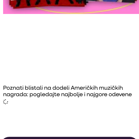
Poznati blistali na dodeli Američkih muzičkih
nagrada: pogledajte najbolje i najgore odevene