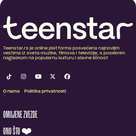
Teenstar.rs je online platforma posvećena najnovijim
vestima iz sveta muzike, filmova i televizije, s posebnim
naglaskom na popularnu kulturu i slavne ličnost
O nama
Politika privatnosti
OMILJENE ZVEZDE
ONO ŠTO ❤️