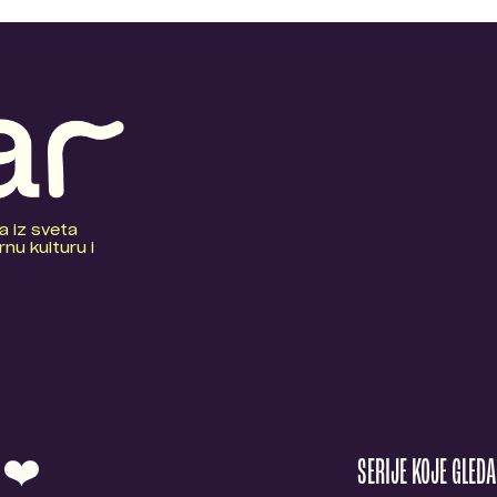
a iz sveta
nu kulturu i
O ❤️
SERIJE KOJE GLED