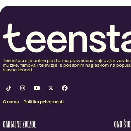
Teenstar.rs je online platforma posvećena najnovijim vestim
muzike, filmova i televizije, s posebnim naglaskom na popular
slavne ličnost
O nama
Politika privatnosti
OMILJENE ZVEZDE
ONO ŠT