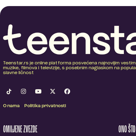
Teenstar.rs je online platforma posvećena najnovijim vestim
muzike, filmova i televizije, s posebnim naglaskom na popular
slavne ličnost
O nama
Politika privatnosti
OMILJENE ZVEZDE
ONO ŠT