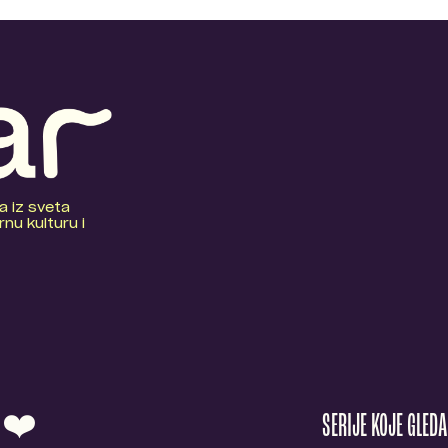
a iz sveta
nu kulturu i
O ❤️
SERIJE KOJE GLED