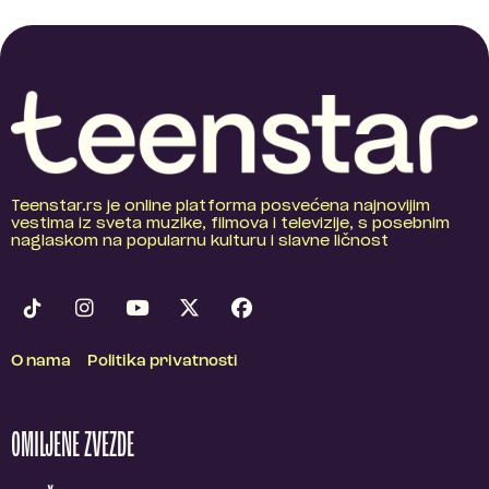
Teenstar.rs je online platforma posvećena najnovijim
vestima iz sveta muzike, filmova i televizije, s posebnim
naglaskom na popularnu kulturu i slavne ličnost
O nama
Politika privatnosti
OMILJENE ZVEZDE