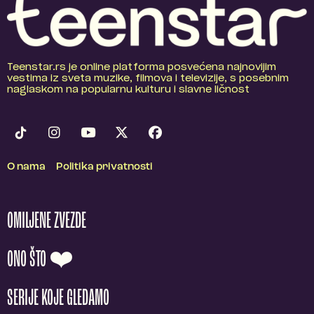
Teenstar.rs je online platforma posvećena najnovijim
vestima iz sveta muzike, filmova i televizije, s posebnim
naglaskom na popularnu kulturu i slavne ličnost
O nama
Politika privatnosti
OMILJENE ZVEZDE
ONO ŠTO ❤️
SERIJE KOJE GLEDAMO