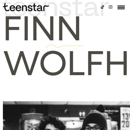
FINN
WOLFH