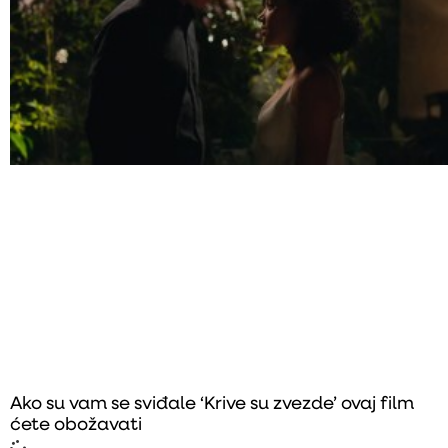
Ako su vam se sviđale ‘Krive su zvezde’ ovaj film
ćete obožavati