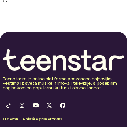
Teenstar.rs je online platforma posvećena najnovijim
vestima iz sveta muzike, filmova i televizije, s posebnim
naglaskom na popularnu kulturu i slavne ličnost
O nama
Politika privatnosti