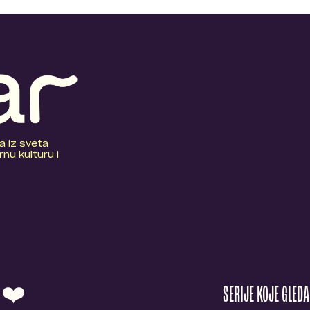
a iz sveta
nu kulturu i
O ❤️
SERIJE KOJE GLED