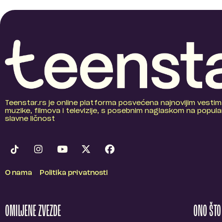
Teenstar.rs je online platforma posvećena najnovijim vestim
muzike, filmova i televizije, s posebnim naglaskom na popular
slavne ličnost
O nama
Politika privatnosti
OMILJENE ZVEZDE
ONO ŠT