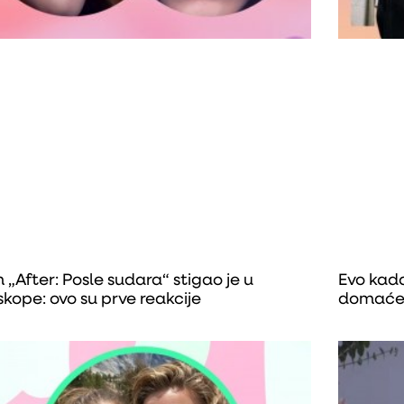
m „After: Posle sudara“ stigao je u
Evo kada
skope: ovo su prve reakcije
domaće