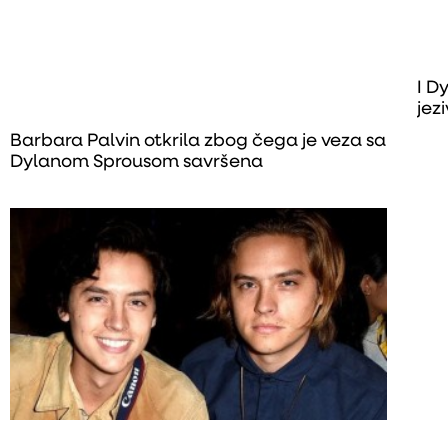
I D
jez
Barbara Palvin otkrila zbog čega je veza sa
Dylanom Sprousom savršena