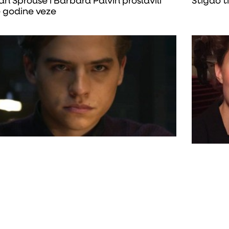
an Sprouse i Barbara Palvin proslavili
Stigao t
 godine veze