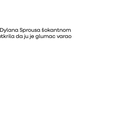
 Dylana Sprousa šokantnom
tkrila da ju je glumac varao