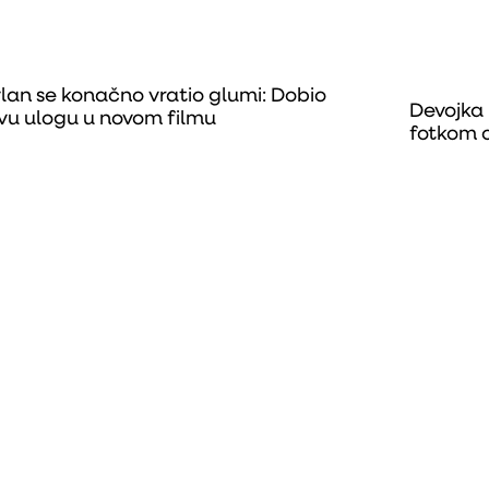
ylan se konačno vratio glumi: Dobio
Devojka
ivu ulogu u novom filmu
fotkom o