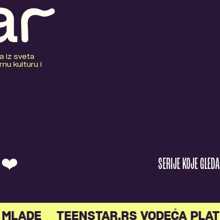
a iz sveta
nu kulturu i
O ❤️
SERIJE KOJE GLED
LADE
TEENSTAR.RS VODEĆA PLATF