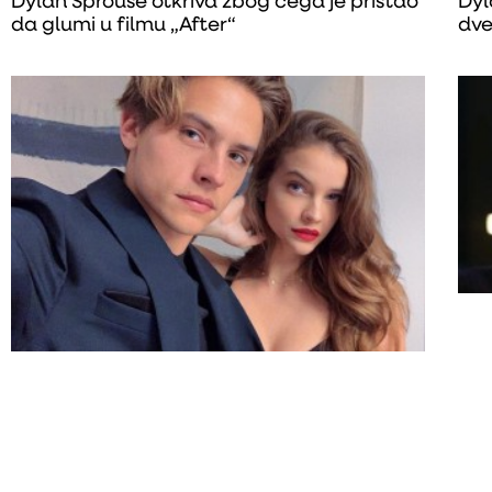
Dylan Sprouse otkriva zbog čega je pristao
Dyl
da glumi u filmu „After“
dve