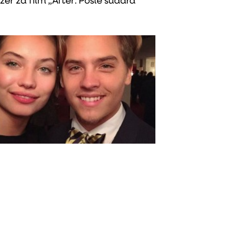
izer za film „After: Posle sudara“