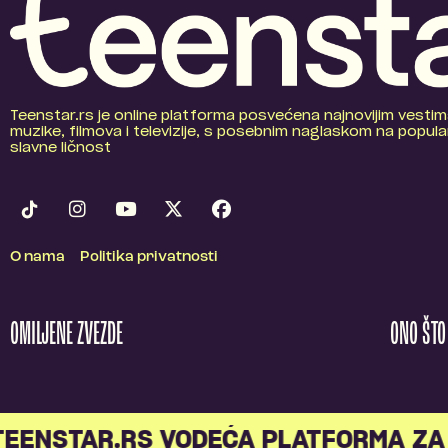
Teenstar.rs je online platforma posvećena najnovijim vestim
muzike, filmova i televizije, s posebnim naglaskom na popular
slavne ličnost
O nama
Politika privatnosti
OMILJENE ZVEZDE
ONO ŠT
ENSTAR.RS VODEĆA PLATFORMA ZA M