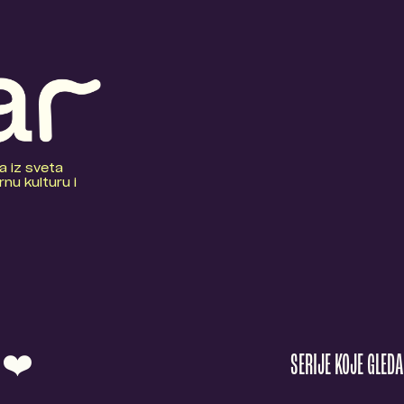
a iz sveta
nu kulturu i
O ❤️
SERIJE KOJE GLED