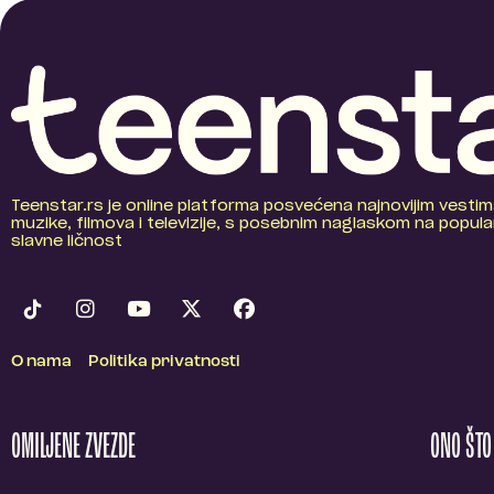
Teenstar.rs je online platforma posvećena najnovijim vestim
muzike, filmova i televizije, s posebnim naglaskom na popular
slavne ličnost
O nama
Politika privatnosti
OMILJENE ZVEZDE
ONO ŠT