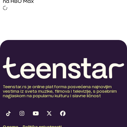
na HBO Max
Teenstar.rs je online platforma posvećena najnovijim
vestima iz sveta muzike, filmova i televizije, s posebnim
naglaskom na popularnu kulturu i slavne ličnost