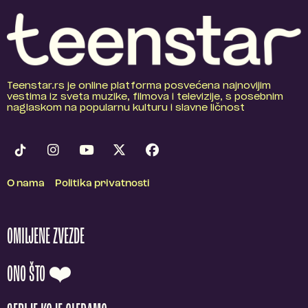
Teenstar.rs je online platforma posvećena najnovijim
vestima iz sveta muzike, filmova i televizije, s posebnim
naglaskom na popularnu kulturu i slavne ličnost
O nama
Politika privatnosti
OMILJENE ZVEZDE
ONO ŠTO ❤️