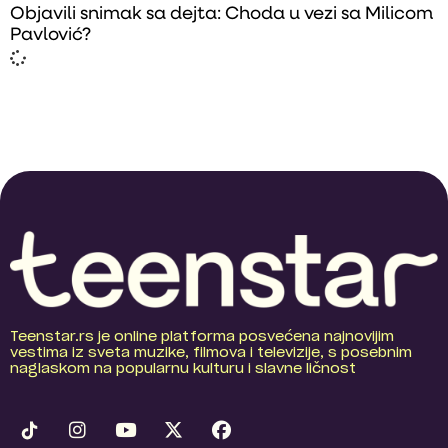
Objavili snimak sa dejta: Choda u vezi sa Milicom
Pavlović?
Teenstar.rs je online platforma posvećena najnovijim
vestima iz sveta muzike, filmova i televizije, s posebnim
naglaskom na popularnu kulturu i slavne ličnost