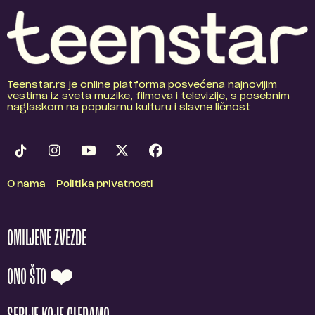
Teenstar.rs je online platforma posvećena najnovijim
vestima iz sveta muzike, filmova i televizije, s posebnim
naglaskom na popularnu kulturu i slavne ličnost
O nama
Politika privatnosti
OMILJENE ZVEZDE
ONO ŠTO ❤️