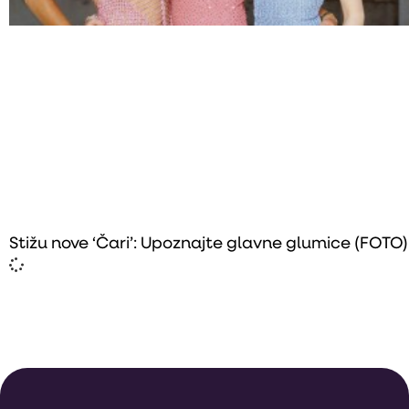
Stižu nove ‘Čari’: Upoznajte glavne glumice (FOTO)