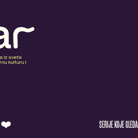
a iz sveta
nu kulturu i
O ❤️
SERIJE KOJE GLED