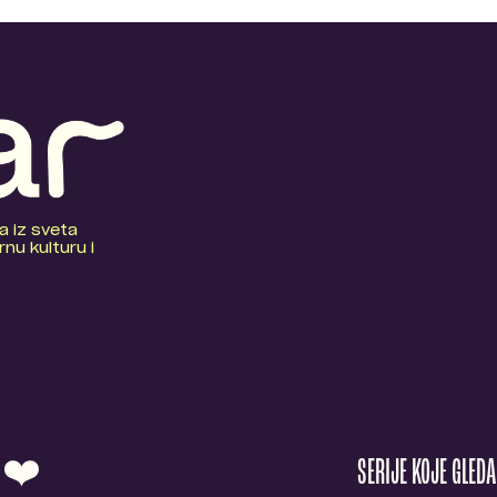
a iz sveta
nu kulturu i
O ❤️
SERIJE KOJE GLED