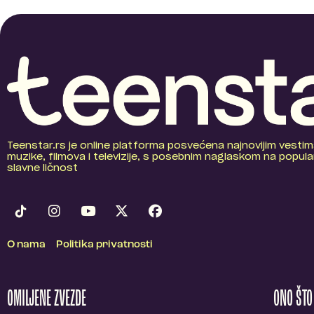
Teenstar.rs je online platforma posvećena najnovijim vestim
muzike, filmova i televizije, s posebnim naglaskom na popular
slavne ličnost
O nama
Politika privatnosti
OMILJENE ZVEZDE
ONO ŠT