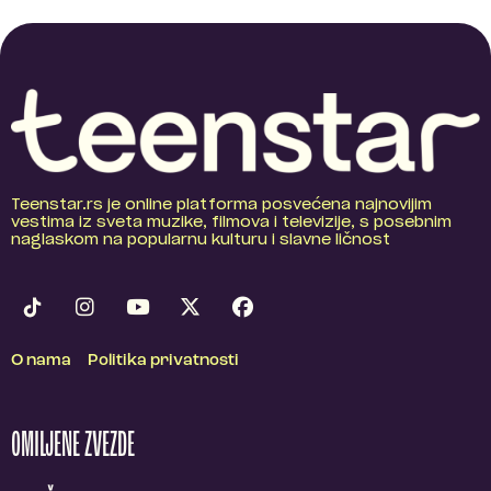
Teenstar.rs je online platforma posvećena najnovijim
vestima iz sveta muzike, filmova i televizije, s posebnim
naglaskom na popularnu kulturu i slavne ličnost
O nama
Politika privatnosti
OMILJENE ZVEZDE