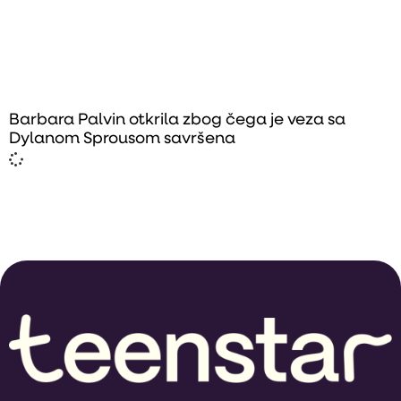
Barbara Palvin otkrila zbog čega je veza sa
Dylanom Sprousom savršena