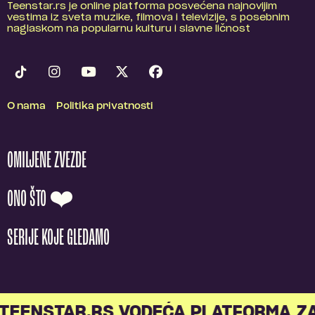
Teenstar.rs je online platforma posvećena najnovijim
vestima iz sveta muzike, filmova i televizije, s posebnim
naglaskom na popularnu kulturu i slavne ličnost
O nama
Politika privatnosti
OMILJENE ZVEZDE
ONO ŠTO ❤️
SERIJE KOJE GLEDAMO
TEENSTAR.RS VODEĆA PLATFORMA ZA