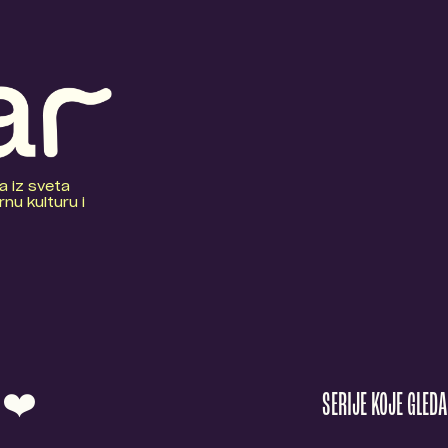
a iz sveta
nu kulturu i
O ❤️
SERIJE KOJE GLED