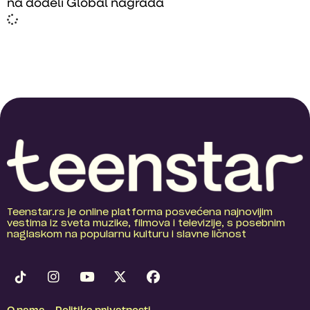
na dodeli Global nagrada
Teenstar.rs je online platforma posvećena najnovijim
vestima iz sveta muzike, filmova i televizije, s posebnim
naglaskom na popularnu kulturu i slavne ličnost