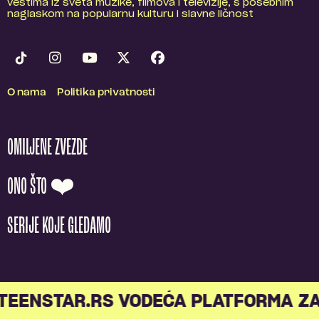
vestima iz sveta muzike, filmova i televizije, s posebnim
naglaskom na popularnu kulturu i slavne ličnost
O nama
Politika privatnosti
OMILJENE ZVEZDE
ONO ŠTO ❤️
SERIJE KOJE GLEDAMO
TEENSTAR.RS VODEĆA PLATFORMA ZA