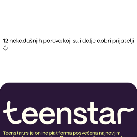
12 nekadašnjih parova koji su i dalje dobri prijatelji
Teenstar.rs je online platforma posvećena najnovijim