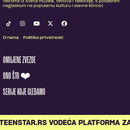
vestima iz sveta muzike, filmova i televizije, s posebnim
naglaskom na popularnu kulturu i slavne ličnost
O nama
Politika privatnosti
OMILJENE ZVEZDE
ONO ŠTO ❤️
SERIJE KOJE GLEDAMO
TEENSTAR.RS VODEĆA PLATFORMA ZA