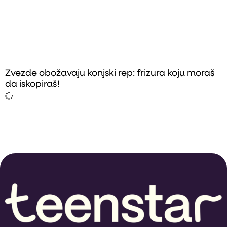
Zvezde obožavaju konjski rep: frizura koju moraš
da iskopiraš!