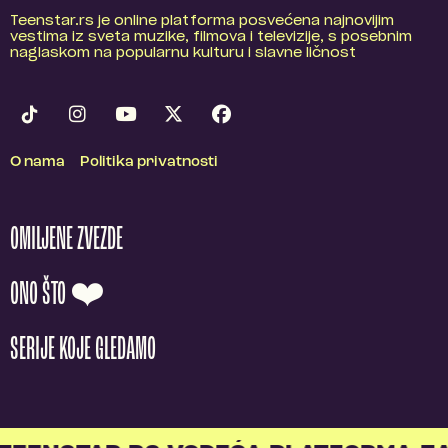
Teenstar.rs je online platforma posvećena najnovijim
vestima iz sveta muzike, filmova i televizije, s posebnim
naglaskom na popularnu kulturu i slavne ličnost
O nama
Politika privatnosti
OMILJENE ZVEZDE
ONO ŠTO ❤️
SERIJE KOJE GLEDAMO