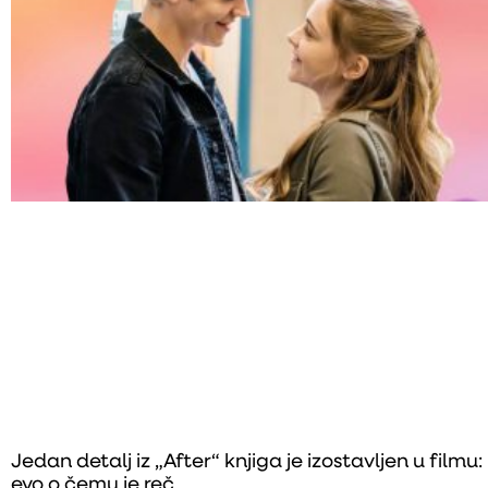
Jedan detalj iz „After“ knjiga je izostavljen u filmu:
evo o čemu je reč