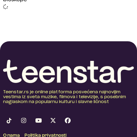
Teenstar.rs je online platforma posvećena najnovijim
vestima iz sveta muzike, filmova i televizije, s posebnim
naglaskom na popularnu kulturu i slavne ličnost
O nama
Politika privatnosti