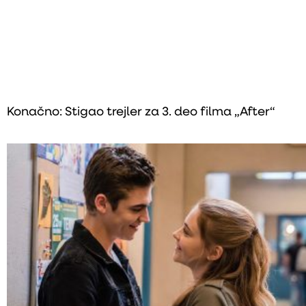
Konačno: Stigao trejler za 3. deo filma „After“