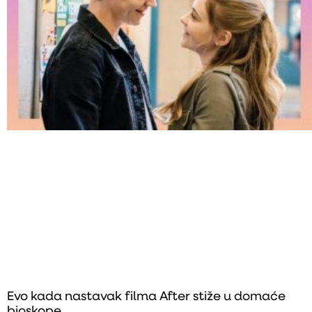
Evo kada nastavak filma After stiže u domaće
bioskope