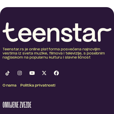
Teenstar.rs je online platforma posvećena najnovijim
vestima iz sveta muzike, filmova i televizije, s posebnim
naglaskom na popularnu kulturu i slavne ličnost
O nama
Politika privatnosti
OMILJENE ZVEZDE