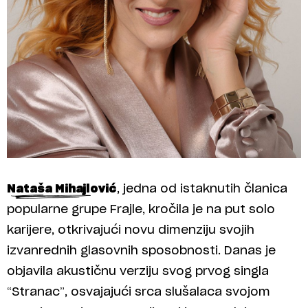
Nataša Mihajlović
, jedna od istaknutih članica
popularne grupe Frajle, kročila je na put solo
karijere, otkrivajući novu dimenziju svojih
izvanrednih glasovnih sposobnosti. Danas je
objavila akustičnu verziju svog prvog singla
“Stranac”, osvajajući srca slušalaca svojom