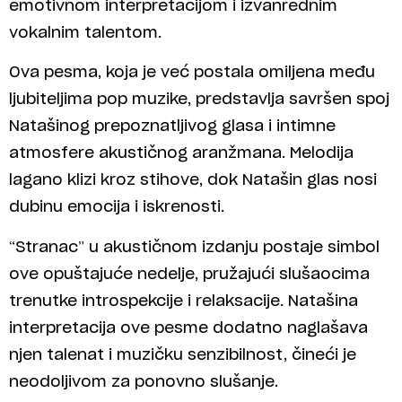
emotivnom interpretacijom i izvanrednim
vokalnim talentom.
Ova pesma, koja je već postala omiljena među
ljubiteljima pop muzike, predstavlja savršen spoj
Natašinog prepoznatljivog glasa i intimne
atmosfere akustičnog aranžmana. Melodija
lagano klizi kroz stihove, dok Natašin glas nosi
dubinu emocija i iskrenosti.
“Stranac” u akustičnom izdanju postaje simbol
ove opuštajuće nedelje, pružajući slušaocima
trenutke introspekcije i relaksacije. Natašina
interpretacija ove pesme dodatno naglašava
njen talenat i muzičku senzibilnost, čineći je
neodoljivom za ponovno slušanje.