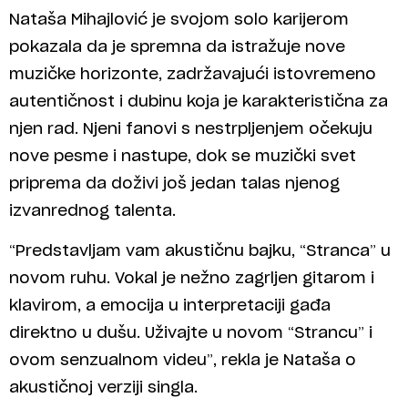
Nataša Mihajlović je svojom solo karijerom
pokazala da je spremna da istražuje nove
muzičke horizonte, zadržavajući istovremeno
autentičnost i dubinu koja je karakteristična za
njen rad. Njeni fanovi s nestrpljenjem očekuju
nove pesme i nastupe, dok se muzički svet
priprema da doživi još jedan talas njenog
izvanrednog talenta.
“Predstavljam vam akustičnu bajku, “Stranca” u
novom ruhu. Vokal je nežno zagrljen gitarom i
klavirom, a emocija u interpretaciji gađa
direktno u dušu. Uživajte u novom “Strancu” i
ovom senzualnom videu”, rekla je Nataša o
akustičnoj verziji singla.