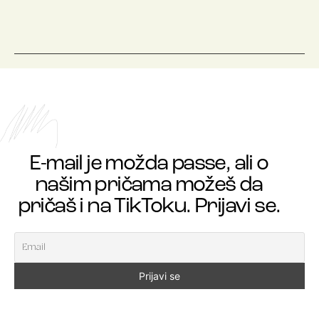
E-mail je možda passe, ali o
našim pričama možeš da
pričaš i na TikToku. Prijavi se.