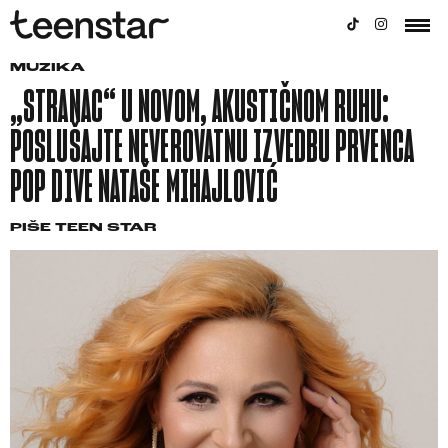
MUZIKA
„STRANAC“ U NOVOM, AKUSTIČNOM RUHU:
POSLUŠAJTE NEVEROVATNU IZVEDBU PRVENCA
POP DIVE NATAŠE MIHAJLOVIĆ
PIŠE
TEEN STAR