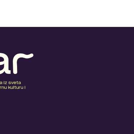
a iz sveta
nu kulturu i