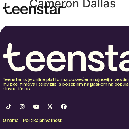
Cameron Dallas
Teenstar.rs je online platforma posvećena najnovijim vestim
muzike, filmova i televizije, s posebnim naglaskom na popular
slavne ličnost
O nama
Politika privatnosti