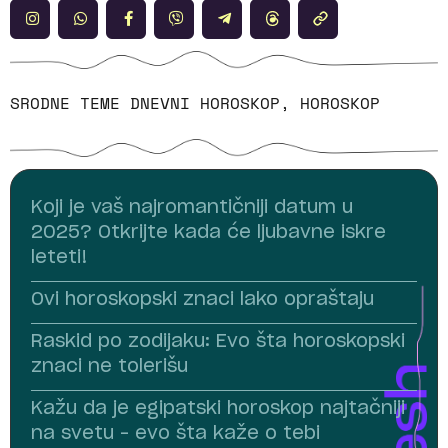
SRODNE TEME
DNEVNI HOROSKOP
,
HOROSKOP
Koji je vaš najromantičniji datum u
2025? Otkrijte kada će ljubavne iskre
leteti!
Ovi horoskopski znaci lako opraštaju
Raskid po zodijaku: Evo šta horoskopski
znaci ne tolerišu
Kažu da je egipatski horoskop najtačniji
na svetu – evo šta kaže o tebi