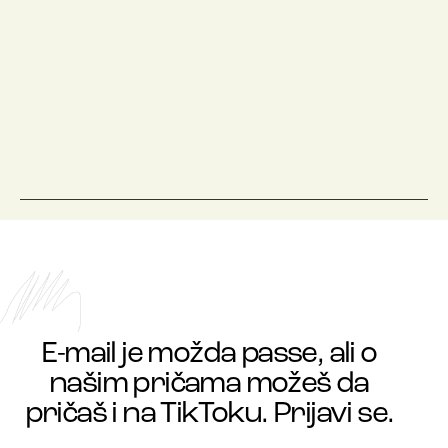
E-mail je možda passe, ali o
našim pričama možeš da
pričaš i na TikToku. Prijavi se.