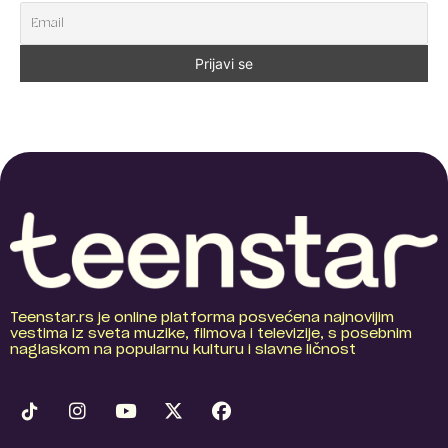
Teenstar.rs je online platforma posvećena najnovijim
vestima iz sveta muzike, filmova i televizije, s posebnim
naglaskom na popularnu kulturu i slavne ličnost