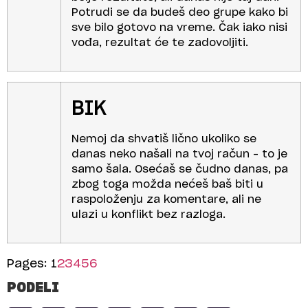
Potrudi se da budeš deo grupe kako bi
sve bilo gotovo na vreme. Čak iako nisi
vođa, rezultat će te zadovoljiti.
BIK
Nemoj da shvatiš lično ukoliko se
danas neko našali na tvoj račun – to je
samo šala. Osećaš se čudno danas, pa
zbog toga možda nećeš baš biti u
raspoloženju za komentare, ali ne
ulazi u konflikt bez razloga.
Pages:
1
2
3
4
5
6
PODELI