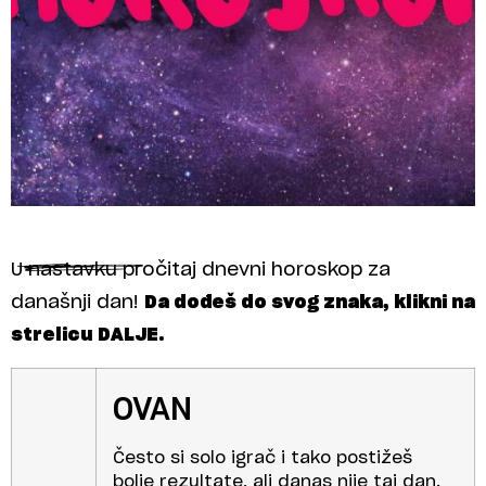
U nastavku pročitaj dnevni horoskop za
današnji dan!
Da dođeš do svog znaka, klikni na
strelicu DALJE.
OVAN
Često si solo igrač i tako postižeš
bolje rezultate, ali danas nije taj dan.