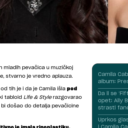
ih mladih pevačica u muzičkoj
Camila Cabe
ne, stvarno je vredno aplauza.
album: Pres
d tih je i da je Camila išla
pod
Da li se ‘F
ki tabloid
Life & Style
razgovarao
opet: Ally 
o bi došao do detalja pevačicine
strasti fa
Uprkos gl
i Camila Ca
itivno je imala rinoplastiku,