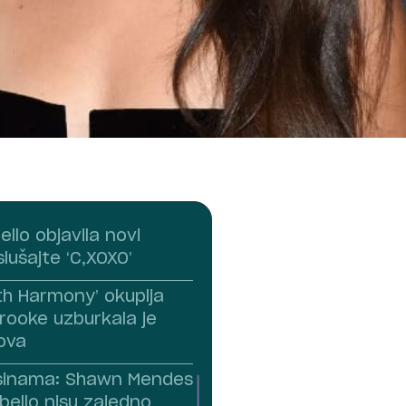
llo objavila novi
lušajte ‘C,XOXO’
ifth Harmony’ okuplja
Brooke uzburkala je
nova
asinama: Shawn Mendes
bello nisu zajedno