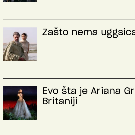
Zašto nema uggsica 
Evo šta je Ariana G
Britaniji