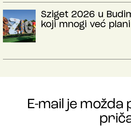
Sziget 2026 u Budimp
koji mnogi već plani
E-mail je možda 
priča