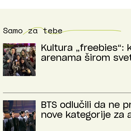
Samo za tebe
Kultura „freebies“: 
arenama širom sve
BTS odlučili da ne 
nove kategorije za 