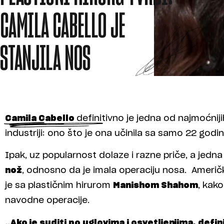
CAMILA CABELLO JE
STANJILA NOS
Camila Cabello
definitivno je jedna od najmoćnij
industriji: ono što je ona učinila sa samo 22 godi
Ipak, uz popularnost dolaze i razne priče, a jedna o
nož
, odnosno da je imala operaciju nosa. Američ
je sa plastičnim hirurom
Manishom Shahom
, kak
navodne operacije.
„Ako je suditi po uglovima i osvetljenjima, defin