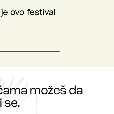
je ovo festival
ričama možeš da
 se.