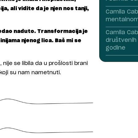
, ali vidite da je njen nos tanji,
Camila Cab
mentalnom 
ledao naduto. Transformacija je
Camila Cabe
društvenih
linijama njenog lica. Baš mi se
godine
ije se libila da u prošlosti brani
 koji su nam nametnuti.