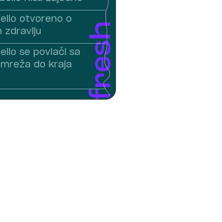
ello otvoreno o
zdravlju
llo se povlači sa
 mreža do kraja