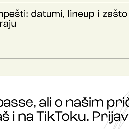
ešti: datumi, lineup i zašto 
raju
passe, ali o našim p
š i na TikToku. Prijavi