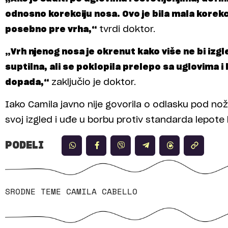
odnosno korekciju nosa. Ovo je bila mala korekcija
posebno pre vrha,“
tvrdi doktor.
„Vrh njenog nosa je okrenut kako više ne bi izg
suptilna, ali se poklopila prelepo sa uglovima i 
dopada,“
zaključio je doktor.
Iako Camila javno nije govorila o odlasku pod nož, n
svoj izgled i uđe u borbu protiv standarda lepote
PODELI
SRODNE TEME
CAMILA CABELLO