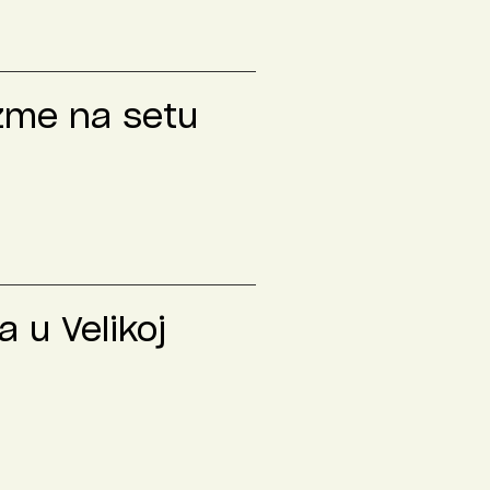
izme na setu
 u Velikoj