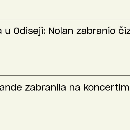
u Odiseji: Nolan zabranio č
rande zabranila na koncertima