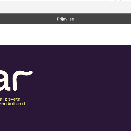
a iz sveta
nu kulturu i