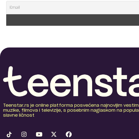
Teenstar.rs je online platforma posvećena najnovijim vestim
muzike, filmova i televizije, s posebnim naglaskom na popular
slavne ličnost