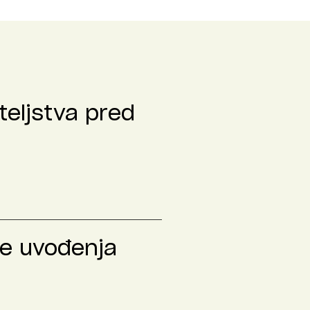
teljstva pred
le uvođenja