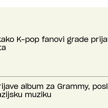
kako K-pop fanovi grade prija
ta
prijave album za Grammy, pos
azijsku muziku