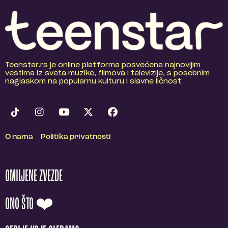
Teenstar.rs je online platforma posvećena najnovijim
vestima iz sveta muzike, filmova i televizije, s posebnim
naglaskom na popularnu kulturu i slavne ličnost
O nama
Politika privatnosti
OMILJENE ZVEZDE
ONO ŠTO ❤️