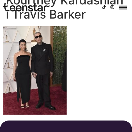
Kourtney Kardashian
i Travis Barker