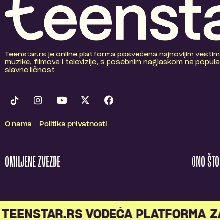
Teenstar.rs je online platforma posvećena najnovijim vestim
muzike, filmova i televizije, s posebnim naglaskom na popular
slavne ličnost
O nama
Politika privatnosti
OMILJENE ZVEZDE
ONO ŠT
TEENSTAR.RS VODEĆA PLATFORMA Z