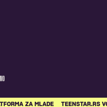
AMO
TFORMA ZA MLADE
TEENSTAR.RS V