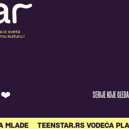
a iz sveta
nu kulturu i
O ❤️
SERIJE KOJE GLED
A MLADE
TEENSTAR.RS VODEĆA PLA