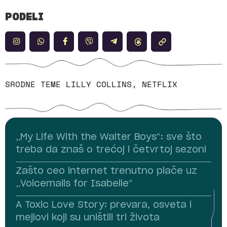
PODELI
SRODNE TEME
LILLY COLLINS
,
NETFLIX
„My Life With the Walter Boys“: sve što
treba da znaš o trećoj i četvrtoj sezoni
Zašto ceo internet trenutno plače uz
„Voicemails for Isabelle“
A Toxic Love Story: prevara, osveta i
mejlovi koji su uništili tri života