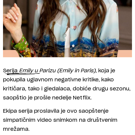
Serija
Emily u Parizu (Emily in Paris)
, koja je
pokupila uglavnom negativne kritike, kako
kritičara, tako i gledalaca, dobiće drugu sezonu,
saopštio je prošle nedelje Netflix.
Ekipa serija proslavila je ovo saopštenje
simpatičnim video snimkom na društvenim
mrežama.