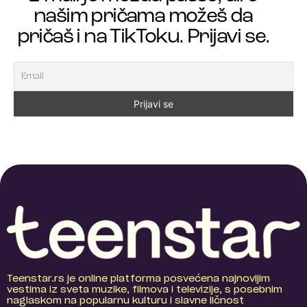
našim pričama možeš da
pričaš i na TikToku. Prijavi se.
Teenstar.rs je online platforma posvećena najnovijim
vestima iz sveta muzike, filmova i televizije, s posebnim
naglaskom na popularnu kulturu i slavne ličnost