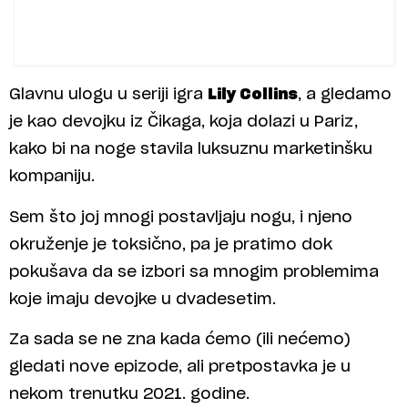
Glavnu ulogu u seriji igra
Lily Collins
, a gledamo
je kao devojku iz Čikaga, koja dolazi u Pariz,
kako bi na noge stavila luksuznu marketinšku
kompaniju.
Sem što joj mnogi postavljaju nogu, i njeno
okruženje je toksično, pa je pratimo dok
pokušava da se izbori sa mnogim problemima
koje imaju devojke u dvadesetim.
Za sada se ne zna kada ćemo (ili nećemo)
gledati nove epizode, ali pretpostavka je u
nekom trenutku 2021. godine.