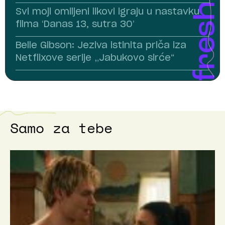
Svi moji omiljeni likovi igraju u nastavku
filma ‘Danas 13, sutra 30’
Belle Gibson: Jeziva istinita priča iza
Netflixove serije „Jabukovo sirće“
Samo za tebe